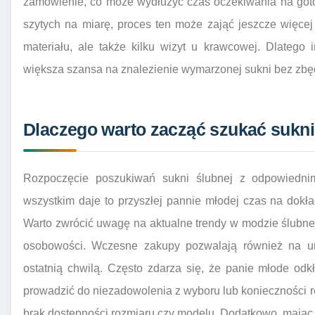
zamówienie, co może wydłużyć czas oczekiwania na got
szytych na miarę, proces ten może zająć jeszcze więce
materiału, ale także kilku wizyt u krawcowej. Dlatego
większa szansa na znalezienie wymarzonej sukni bez zbę
Dlaczego warto zacząć szukać sukni
Rozpoczęcie poszukiwań sukni ślubnej z odpowiedni
wszystkim daje to przyszłej pannie młodej czas na dokład
Warto zwrócić uwagę na aktualne trendy w modzie ślubnej o
osobowości. Wczesne zakupy pozwalają również na uni
ostatnią chwilą. Często zdarza się, że panie młode odk
prowadzić do niezadowolenia z wyboru lub konieczności 
brak dostępności rozmiaru czy modelu. Dodatkowo, mając